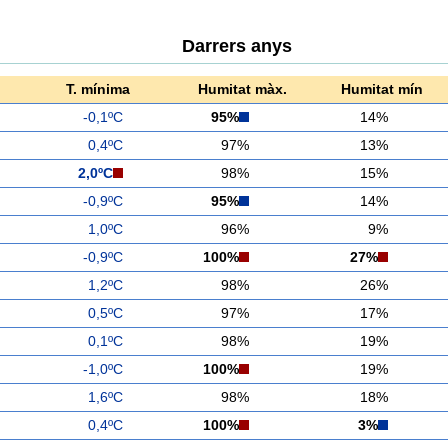
Darrers anys
T. mínima
Humitat màx.
Humitat mín
-0,1ºC
95%
14%
0,4ºC
97%
13%
2,0ºC
98%
15%
-0,9ºC
95%
14%
1,0ºC
96%
9%
-0,9ºC
100%
27%
1,2ºC
98%
26%
0,5ºC
97%
17%
0,1ºC
98%
19%
-1,0ºC
100%
19%
1,6ºC
98%
18%
0,4ºC
100%
3%