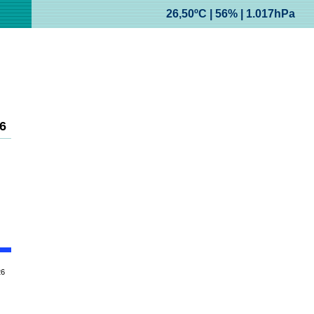
26,50ºC | 56% | 1.017hPa
6
26