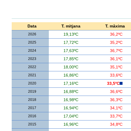
Data
T. mitjana
T. màxima
2026
19,13ºC
36,2ºC
2025
17,72ºC
35,2ºC
2024
17,63ºC
36,7ºC
2023
17,85ºC
36,1ºC
2022
18,00ºC
35,1ºC
2021
16,86ºC
33,6ºC
2020
17,16ºC
33,5ºC
2019
16,88ºC
36,6ºC
2018
16,98ºC
36,3ºC
2017
16,94ºC
34,1ºC
2016
17,04ºC
33,7ºC
2015
16,96ºC
34,8ºC