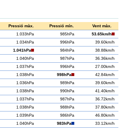
Pressió màx.
Pressió mín.
Vent màx.
1.033hPa
985hPa
53.65km/h
1.034hPa
996hPa
39.60km/h
1.041hPa
984hPa
38.88km/h
1.040hPa
987hPa
36.36km/h
1.037hPa
996hPa
27.00km/h
1.038hPa
998hPa
42.84km/h
1.036hPa
989hPa
39.60km/h
1.038hPa
990hPa
41.40km/h
1.037hPa
987hPa
36.72km/h
1.038hPa
988hPa
37.80km/h
1.039hPa
986hPa
46.80km/h
1.040hPa
983hPa
33.12km/h