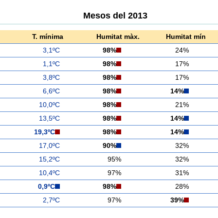
Mesos del 2013
T. mínima
Humitat màx.
Humitat mín
3,1ºC
98%
24%
1,1ºC
98%
17%
3,8ºC
98%
17%
6,6ºC
98%
14%
10,0ºC
98%
21%
13,5ºC
98%
14%
19,3ºC
98%
14%
17,0ºC
90%
32%
15,2ºC
95%
32%
10,4ºC
97%
31%
0,9ºC
98%
28%
2,7ºC
97%
39%