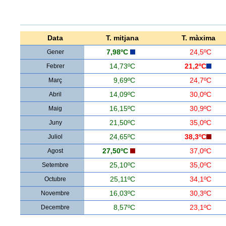
Data
T. mitjana
T. màxima
Gener
7,98ºC
24,5ºC
Febrer
14,73ºC
21,2ºC
Març
9,69ºC
24,7ºC
Abril
14,09ºC
30,0ºC
Maig
16,15ºC
30,9ºC
Juny
21,50ºC
35,0ºC
Juliol
24,65ºC
38,3ºC
Agost
27,50ºC
37,0ºC
Setembre
25,10ºC
35,0ºC
Octubre
25,11ºC
34,1ºC
Novembre
16,03ºC
30,3ºC
Decembre
8,57ºC
23,1ºC