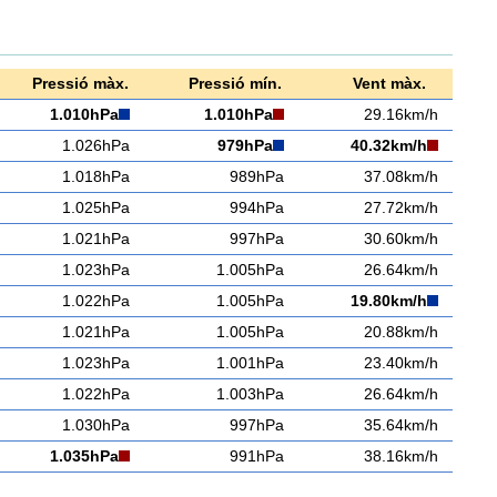
Pressió màx.
Pressió mín.
Vent màx.
1.010hPa
1.010hPa
29.16km/h
1.026hPa
979hPa
40.32km/h
1.018hPa
989hPa
37.08km/h
1.025hPa
994hPa
27.72km/h
1.021hPa
997hPa
30.60km/h
1.023hPa
1.005hPa
26.64km/h
1.022hPa
1.005hPa
19.80km/h
1.021hPa
1.005hPa
20.88km/h
1.023hPa
1.001hPa
23.40km/h
1.022hPa
1.003hPa
26.64km/h
1.030hPa
997hPa
35.64km/h
1.035hPa
991hPa
38.16km/h