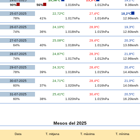
24-07-2025
20,56ºC
23,9ºC
19,2ºC
90%
56%
1.016hPa
1.012hPa
9.36km/h
25-07-2025
22,72ºC
27,4ºC
18,2ºC
78%
41%
1.017hPa
1.014hPa
12.96km/h
26-07-2025
24,10ºC
28,9ºC
19,3ºC
74%
36%
1.018hPa
1.015hPa
12.60km/h
27-07-2025
25,08ºC
29,4ºC
20,3ºC
64%
40%
1.018hPa
1.012hPa
13.68km/h
28-07-2025
24,87ºC
28,3ºC
21,8ºC
74%
46%
1.017hPa
1.012hPa
12.96km/h
29-07-2025
24,31ºC
28,4ºC
20,4ºC
78%
39%
1.018hPa
1.015hPa
14.40km/h
30-07-2025
24,71ºC
28,4ºC
21,0ºC
60%
37%
1.020hPa
1.016hPa
14.04km/h
31-07-2025
25,41ºC
30,4ºC
20,5ºC
60%
38%
1.020hPa
1.015hPa
16.20km/h
Mesos del 2025
Data
T. mitjana
T. màxima
T. mínima