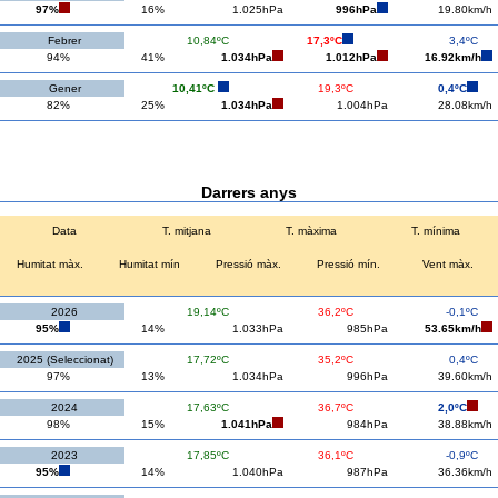
97%
16%
1.025hPa
996hPa
19.80km/h
Febrer
10,84ºC
17,3ºC
3,4ºC
94%
41%
1.034hPa
1.012hPa
16.92km/h
Gener
10,41ºC
19,3ºC
0,4ºC
82%
25%
1.034hPa
1.004hPa
28.08km/h
Darrers anys
Data
T. mitjana
T. màxima
T. mínima
Humitat màx.
Humitat mín
Pressió màx.
Pressió mín.
Vent màx.
2026
19,14ºC
36,2ºC
-0,1ºC
95%
14%
1.033hPa
985hPa
53.65km/h
2025 (Seleccionat)
17,72ºC
35,2ºC
0,4ºC
97%
13%
1.034hPa
996hPa
39.60km/h
2024
17,63ºC
36,7ºC
2,0ºC
98%
15%
1.041hPa
984hPa
38.88km/h
2023
17,85ºC
36,1ºC
-0,9ºC
95%
14%
1.040hPa
987hPa
36.36km/h