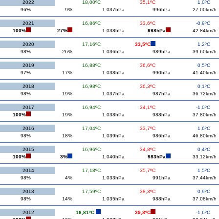
2022
18,00ºC
35,1ºC
1,0ºC
96%
9%
1.037hPa
996hPa
27.00km/h
2021
16,86ºC
33,6ºC
-0,9ºC
100%
27%
1.038hPa
998hPa
42.84km/h
2020
17,16ºC
33,5ºC
1,2ºC
98%
26%
1.036hPa
989hPa
39.60km/h
2019
16,88ºC
36,6ºC
0,5ºC
97%
17%
1.038hPa
990hPa
41.40km/h
2018
16,98ºC
36,3ºC
0,1ºC
98%
19%
1.037hPa
987hPa
36.72km/h
2017
16,94ºC
34,1ºC
-1,0ºC
100%
19%
1.038hPa
988hPa
37.80km/h
2016
17,04ºC
33,7ºC
1,6ºC
98%
18%
1.039hPa
986hPa
46.80km/h
2015
16,96ºC
34,8ºC
0,4ºC
100%
3%
1.040hPa
983hPa
33.12km/h
2014
17,18ºC
35,7ºC
1,5ºC
98%
4%
1.033hPa
991hPa
37.44km/h
2013
17,59ºC
38,3ºC
0,9ºC
98%
14%
1.035hPa
988hPa
37.08km/h
2012
16,81ºC
39,8ºC
-1,6ºC