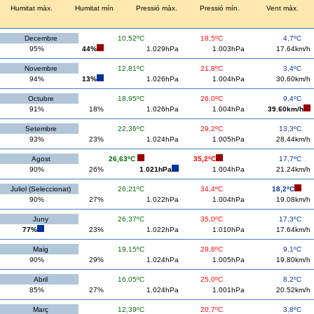
Humitat màx.
Humitat mín
Pressió màx.
Pressió mín.
Vent màx.
Decembre
10,52ºC
18,5ºC
4,7ºC
95%
44%
1.029hPa
1.003hPa
17.64km/h
Novembre
12,81ºC
21,8ºC
3,4ºC
94%
13%
1.026hPa
1.004hPa
30.60km/h
Octubre
18,95ºC
26,0ºC
9,4ºC
91%
18%
1.026hPa
1.004hPa
39.60km/h
Setembre
22,36ºC
29,2ºC
13,3ºC
93%
23%
1.024hPa
1.005hPa
28.44km/h
Agost
26,63ºC
35,2ºC
17,7ºC
90%
26%
1.021hPa
1.004hPa
21.24km/h
Juliol (Seleccionat)
26,21ºC
34,4ºC
18,2ºC
90%
27%
1.022hPa
1.004hPa
19.08km/h
Juny
26,37ºC
35,0ºC
17,3ºC
77%
23%
1.022hPa
1.010hPa
17.64km/h
Maig
19,15ºC
29,8ºC
9,1ºC
90%
29%
1.024hPa
1.005hPa
19.80km/h
Abril
16,05ºC
25,0ºC
8,2ºC
85%
27%
1.024hPa
1.001hPa
20.52km/h
Març
12,39ºC
20,7ºC
3,8ºC