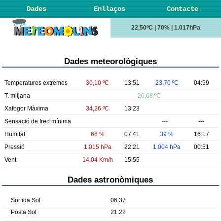
Dades
Enllaços
Contacte
22,50ºC | 70% | 1.017hPa
Dades meteorològiques
Temperatures extremes
30,10 ºC
13:51
23,70 ºC
04:59
T. mitjana
26,68 ºC
Xafogor Màxima
34,26 ºC
13:23
Sensació de fred mínima
---
---
Humitat
66 %
07:41
39 %
16:17
Pressió
1.015 hPa
22:21
1.004 hPa
00:51
Vent
14,04 Km/h
15:55
Dades astronòmiques
Sortida Sol
06:37
Posta Sol
21:22