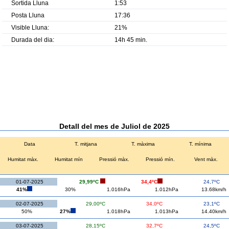
Sortida Lluna
1:53
Posta Lluna
17:36
Visible Lluna:
21%
Durada del dia:
14h 45 min.
Detall del mes de Juliol de 2025
Data
T. mitjana
T. màxima
T. mínima
Humitat màx.
Humitat mín
Pressió màx.
Pressió mín.
Vent màx.
01-07-2025
29,99ºC
34,4ºC
24,7ºC
41%
30%
1.016hPa
1.012hPa
13.68km/h
02-07-2025
29,00ºC
34,0ºC
23,1ºC
50%
27%
1.018hPa
1.013hPa
14.40km/h
03-07-2025
28,15ºC
32,7ºC
24,5ºC