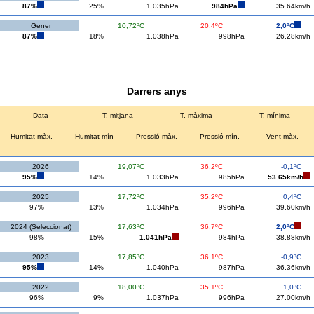
87%
25%
1.035hPa
984hPa
35.64km/h
Gener
10,72ºC
20,4ºC
2,0ºC
87%
18%
1.038hPa
998hPa
26.28km/h
Darrers anys
Data
T. mitjana
T. màxima
T. mínima
Humitat màx.
Humitat mín
Pressió màx.
Pressió mín.
Vent màx.
2026
19,07ºC
36,2ºC
-0,1ºC
95%
14%
1.033hPa
985hPa
53.65km/h
2025
17,72ºC
35,2ºC
0,4ºC
97%
13%
1.034hPa
996hPa
39.60km/h
2024 (Seleccionat)
17,63ºC
36,7ºC
2,0ºC
98%
15%
1.041hPa
984hPa
38.88km/h
2023
17,85ºC
36,1ºC
-0,9ºC
95%
14%
1.040hPa
987hPa
36.36km/h
2022
18,00ºC
35,1ºC
1,0ºC
96%
9%
1.037hPa
996hPa
27.00km/h