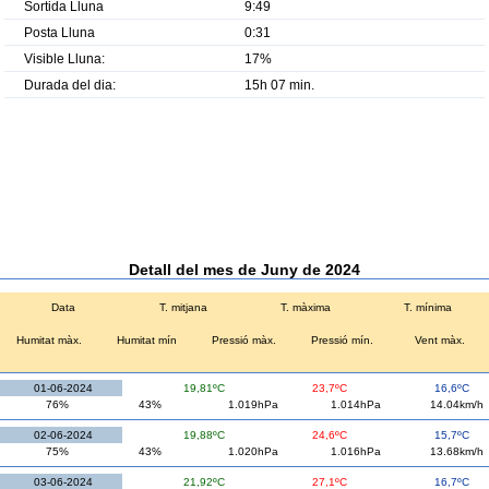
Sortida Lluna
9:49
Posta Lluna
0:31
Visible Lluna:
17%
Durada del dia:
15h 07 min.
Detall del mes de Juny de 2024
Data
T. mitjana
T. màxima
T. mínima
Humitat màx.
Humitat mín
Pressió màx.
Pressió mín.
Vent màx.
01-06-2024
19,81ºC
23,7ºC
16,6ºC
76%
43%
1.019hPa
1.014hPa
14.04km/h
02-06-2024
19,88ºC
24,6ºC
15,7ºC
75%
43%
1.020hPa
1.016hPa
13.68km/h
03-06-2024
21,92ºC
27,1ºC
16,7ºC