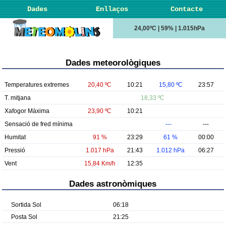
Dades
Enllaços
Contacte
24,00ºC | 59% | 1.015hPa
Dades meteorològiques
Temperatures extremes
20,40 ºC
10:21
15,80 ºC
23:57
T. mitjana
18,33 ºC
Xafogor Màxima
23,90 ºC
10:21
Sensació de fred mínima
---
---
Humitat
91 %
23:29
61 %
00:00
Pressió
1.017 hPa
21:43
1.012 hPa
06:27
Vent
15,84 Km/h
12:35
Dades astronòmiques
Sortida Sol
06:18
Posta Sol
21:25