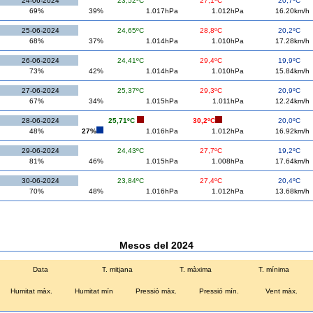
24-06-2024
23,52ºC
27,1ºC
20,7ºC
69%
39%
1.017hPa
1.012hPa
16.20km/h
25-06-2024
24,65ºC
28,8ºC
20,2ºC
68%
37%
1.014hPa
1.010hPa
17.28km/h
26-06-2024
24,41ºC
29,4ºC
19,9ºC
73%
42%
1.014hPa
1.010hPa
15.84km/h
27-06-2024
25,37ºC
29,3ºC
20,9ºC
67%
34%
1.015hPa
1.011hPa
12.24km/h
28-06-2024
25,71ºC
30,2ºC
20,0ºC
48%
27%
1.016hPa
1.012hPa
16.92km/h
29-06-2024
24,43ºC
27,7ºC
19,2ºC
81%
46%
1.015hPa
1.008hPa
17.64km/h
30-06-2024
23,84ºC
27,4ºC
20,4ºC
70%
48%
1.016hPa
1.012hPa
13.68km/h
Mesos del 2024
Data
T. mitjana
T. màxima
T. mínima
Humitat màx.
Humitat mín
Pressió màx.
Pressió mín.
Vent màx.