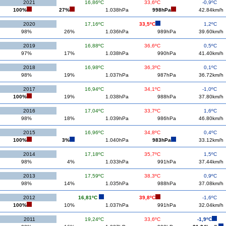
2021
16,86ºC
33,6ºC
-0,9ºC
100%
27%
1.038hPa
998hPa
42.84km/h
2020
17,16ºC
33,5ºC
1,2ºC
98%
26%
1.036hPa
989hPa
39.60km/h
2019
16,88ºC
36,6ºC
0,5ºC
97%
17%
1.038hPa
990hPa
41.40km/h
2018
16,98ºC
36,3ºC
0,1ºC
98%
19%
1.037hPa
987hPa
36.72km/h
2017
16,94ºC
34,1ºC
-1,0ºC
100%
19%
1.038hPa
988hPa
37.80km/h
2016
17,04ºC
33,7ºC
1,6ºC
98%
18%
1.039hPa
986hPa
46.80km/h
2015
16,96ºC
34,8ºC
0,4ºC
100%
3%
1.040hPa
983hPa
33.12km/h
2014
17,18ºC
35,7ºC
1,5ºC
98%
4%
1.033hPa
991hPa
37.44km/h
2013
17,59ºC
38,3ºC
0,9ºC
98%
14%
1.035hPa
988hPa
37.08km/h
2012
16,81ºC
39,8ºC
-1,6ºC
100%
10%
1.037hPa
991hPa
32.04km/h
2011
19,24ºC
33,6ºC
-1,9ºC