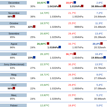
Decembre
10,01ºC
18,6ºC
2,6ºC
91%
30%
1.041hPa
1.010hPa
38.88km/h
Novembre
14,73ºC
21,7ºC
7,2ºC
98%
36%
1.030hPa
1.002hPa
24.84km/h
Octubre
18,57ºC
25,5ºC
11,3ºC
95%
42%
1.029hPa
998hPa
24.48km/h
Setembre
20,93ºC
29,4ºC
13,4ºC
95%
25%
1.025hPa
1.004hPa
26.28km/h
Agost
26,84ºC
33,7ºC
20,4ºC
96%
24%
1.018hPa
1.007hPa
20.52km/h
Juliol
26,10ºC
36,7ºC
18,4ºC
89%
15%
1.020hPa
1.004hPa
19.80km/h
Juny (Seleccionat)
22,57ºC
30,2ºC
13,5ºC
93%
27%
1.022hPa
1.004hPa
23.76km/h
Maig
18,71ºC
26,5ºC
9,0ºC
91%
19%
1.022hPa
1.004hPa
27.00km/h
Abril
15,64ºC
26,6ºC
5,4ºC
98%
22%
1.032hPa
1.000hPa
37.08km/h
Març
13,82ºC
22,5ºC
5,1ºC
95%
24%
1.026hPa
990hPa
30.96km/h
Febrer
12,87ºC
19,9ºC
5,0ºC