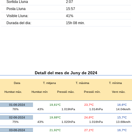
Sortida Lluna
2:07
Posta Lluna
15:57
Visible Lluna:
41%
Durada del dia:
15h 08 min.
Detall del mes de Juny de 2024
Data
T. mitjana
T. màxima
T. mínima
Humitat màx.
Humitat mín
Pressió màx.
Pressió mín.
Vent màx.
01-06-2024
19,81ºC
23,7ºC
16,6ºC
76%
43%
1.019hPa
1.014hPa
14.04km/h
02-06-2024
19,88ºC
24,6ºC
15,7ºC
75%
43%
1.020hPa
1.016hPa
13.68km/h
03-06-2024
21,92ºC
27,1ºC
16,7ºC