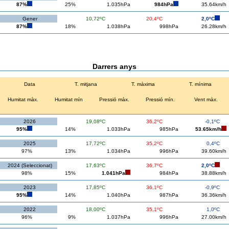
87%
25%
1.035hPa
984hPa
35.64km/h
Gener
10,72ºC
20,4ºC
2,0ºC
87%
18%
1.038hPa
998hPa
26.28km/h
Darrers anys
Data
T. mitjana
T. màxima
T. mínima
Humitat màx.
Humitat mín
Pressió màx.
Pressió mín.
Vent màx.
2026
19,08ºC
36,2ºC
-0,1ºC
95%
14%
1.033hPa
985hPa
53.65km/h
2025
17,72ºC
35,2ºC
0,4ºC
97%
13%
1.034hPa
996hPa
39.60km/h
2024 (Seleccionat)
17,63ºC
36,7ºC
2,0ºC
98%
15%
1.041hPa
984hPa
38.88km/h
2023
17,85ºC
36,1ºC
-0,9ºC
95%
14%
1.040hPa
987hPa
36.36km/h
2022
18,00ºC
35,1ºC
1,0ºC
96%
9%
1.037hPa
996hPa
27.00km/h