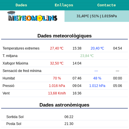
Dades
Enllaços
Contacte
31,40ºC | 51% | 1.015hPa
Dades meteorològiques
Temperatures extremes
27,40 ºC
15:38
20,40 ºC
04:54
T. mitjana
23,84 ºC
Xafogor Màxima
32,50 ºC
14:04
Sensació de fred mínima
---
---
Humitat
70 %
07:46
48 %
00:00
Pressió
1.016 hPa
09:04
1.012 hPa
05:06
Vent
13,68 Km/h
16:36
Dades astronòmiques
Sortida Sol
06:22
Posta Sol
21:30