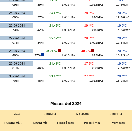
24-06-2024
23,52ºC
27,1ºC
20,7ºC
69%
39%
1.017hPa
1.012hPa
16.20km/h
25-06-2024
24,65ºC
28,8ºC
20,2ºC
68%
37%
1.014hPa
1.010hPa
17.28km/h
26-06-2024
24,41ºC
29,4ºC
19,9ºC
73%
42%
1.014hPa
1.010hPa
15.84km/h
27-06-2024
25,37ºC
29,3ºC
20,9ºC
67%
34%
1.015hPa
1.011hPa
12.24km/h
28-06-2024
25,71ºC
30,2ºC
20,0ºC
48%
27%
1.016hPa
1.012hPa
16.92km/h
29-06-2024
24,43ºC
27,7ºC
19,2ºC
81%
46%
1.015hPa
1.008hPa
17.64km/h
30-06-2024
23,84ºC
27,4ºC
20,4ºC
70%
48%
1.016hPa
1.012hPa
13.68km/h
Mesos del 2024
Data
T. mitjana
T. màxima
T. mínima
Humitat màx.
Humitat mín
Pressió màx.
Pressió mín.
Vent màx.