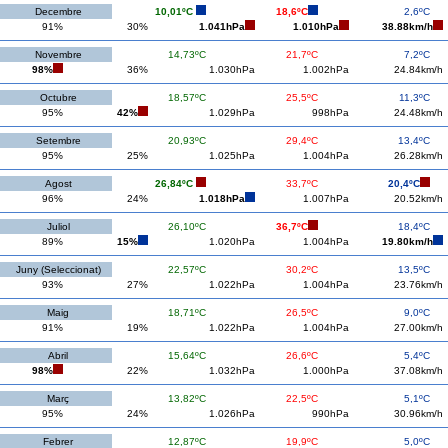
Decembre
10,01ºC
18,6ºC
2,6ºC
91%
30%
1.041hPa
1.010hPa
38.88km/h
Novembre
14,73ºC
21,7ºC
7,2ºC
98%
36%
1.030hPa
1.002hPa
24.84km/h
Octubre
18,57ºC
25,5ºC
11,3ºC
95%
42%
1.029hPa
998hPa
24.48km/h
Setembre
20,93ºC
29,4ºC
13,4ºC
95%
25%
1.025hPa
1.004hPa
26.28km/h
Agost
26,84ºC
33,7ºC
20,4ºC
96%
24%
1.018hPa
1.007hPa
20.52km/h
Juliol
26,10ºC
36,7ºC
18,4ºC
89%
15%
1.020hPa
1.004hPa
19.80km/h
Juny (Seleccionat)
22,57ºC
30,2ºC
13,5ºC
93%
27%
1.022hPa
1.004hPa
23.76km/h
Maig
18,71ºC
26,5ºC
9,0ºC
91%
19%
1.022hPa
1.004hPa
27.00km/h
Abril
15,64ºC
26,6ºC
5,4ºC
98%
22%
1.032hPa
1.000hPa
37.08km/h
Març
13,82ºC
22,5ºC
5,1ºC
95%
24%
1.026hPa
990hPa
30.96km/h
Febrer
12,87ºC
19,9ºC
5,0ºC